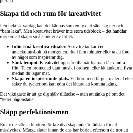
perfekt.
Skapa tid och rum för kreativitet
I en hektisk vardag kan det kännas som en lyx att sätta sig ner och
“bara leka”. Men kreativitet kräver inte stora tidsblock – det handlar
mer om att skapa små stunder av frihet.
Inför små kreativa ritualer.
Skriv tre tankar i en
anteckningsbok på morgonen, rita i fem minuter eller ta ett foto
av något som inspirerar dig.
Sänk tempot.
Kreativitet uppstår ofta när hjärnan får vandra
fritt. Ta en promenad utan musik i öronen, eller låt tankarna flyta
medan du lagar mat.
Skapa en inspirerande plats.
Ett hörn med färger, material eller
saker du tycker om kan göra det lättare att komma igång.
Det viktigaste är att ge dig själv tillåtelse – utan att tänka på om det
“leder någonstans”.
Släpp perfektionismen
En av de största hindren för kreativt skapande är rädslan för att
misslyckas. Många slutar innan de ens har börjat, eftersom de tror att