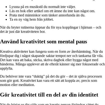
Lyssna på en musikstil du normalt inte väljer.
Läs en bok eller artikel om ett ämne du inte kan något om.
Prata med människor som tänker annorlunda än du.
Ta en ny väg hem från jobbet.
När du bryter rutinerna öppnar du för nya kopplingar i hjärnan – och
det är just där kreativiteten bor.
Använd kreativitet som mental paus
Kreativa aktiviteter kan fungera som en form av återhämtning. När du
fördjupar dig i något skapande saktar tempot ner och tankarna får vila.
Det kan vara att baka, sticka, skriva dagbok eller bygga något med
händerna. Många upplever att de efteråt känner sig mer fokuserade och
upplyfta.
Du behöver inte vara “duktig” på det du gör – det är själva processen
som gör gott. Kreativitet kan vara ett sätt att koppla av, precis som
motion eller meditation.
Gör kreativitet till en del av din identitet
När du börjar se dig själv som en kreativ person förändras sättet du