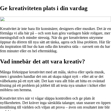
Ge kreativiteten plats i din vardag
Kreativitet är inte bara för konstnärer, designers eller musiker. Det är en
förmåga vi alla bär på – och som kan göra vardagen både roligare, mer
meningsfull och mindre stressig. När du ger kreativiteten utrymme
öppnar du dörren till nya sätt att tänka, agera och lösa problem. Här får
du inspiration till hur du kan odla din kreativa sida – oavsett om du har
fem minuter eller en hel eftermiddag.
Vad innebär det att vara kreativ?
Många förknippar kreativitet med att måla, skriva eller spela musik,
men i grunden handlar det om att skapa något nytt – eller att se det
välbekanta på ett nytt sätt. Det kan vara allt från att hitta en oväntad
lösning på ett problem på jobbet till att testa nya smaker i köket eller
möblera om hemma.
Kreativitet trivs när vi vågar släppa kontrollen och ge plats åt
nyfikenheten. Det kräver inga särskilda talanger, utan snarare en öppen
inställning till världen och viljan att prova – även om resultatet inte blir