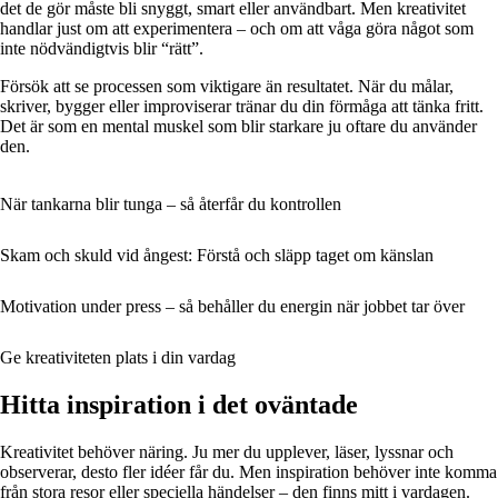
det de gör måste bli snyggt, smart eller användbart. Men kreativitet
handlar just om att experimentera – och om att våga göra något som
inte nödvändigtvis blir “rätt”.
Försök att se processen som viktigare än resultatet. När du målar,
skriver, bygger eller improviserar tränar du din förmåga att tänka fritt.
Det är som en mental muskel som blir starkare ju oftare du använder
den.
När tankarna blir tunga – så återfår du kontrollen
Skam och skuld vid ångest: Förstå och släpp taget om känslan
Motivation under press – så behåller du energin när jobbet tar över
Ge kreativiteten plats i din vardag
Hitta inspiration i det oväntade
Kreativitet behöver näring. Ju mer du upplever, läser, lyssnar och
observerar, desto fler idéer får du. Men inspiration behöver inte komma
från stora resor eller speciella händelser – den finns mitt i vardagen.