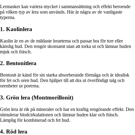
Lermasker kan variera mycket i sammansättning och effekt beroende
på vilken typ av lera som används. Här är några av de vanligaste
typerna.
1. Kaolinlera
Kaolin är en av de mildaste lerarterna och passar bra för torr eller
känslig hud. Den rengör skonsamt utan att torka ut och lämnar huden
mjuk och fräsch.
2. Bentonitlera
Bentonit är känd för sin starka absorberande förmåga och är idealisk
för fet och oren hud. Den hjälper till att dra ut överflödigt talg och
orenheter ur porerna.
3. Grön lera (Montmorillonit)
Grön lera är rik på mineraler och har en kraftig rengörande effekt. Den
stimulerar blodcirkulationen och lämnar huden klar och fräsch.
Lämplig för kombinerad och fet hud.
4. Röd lera