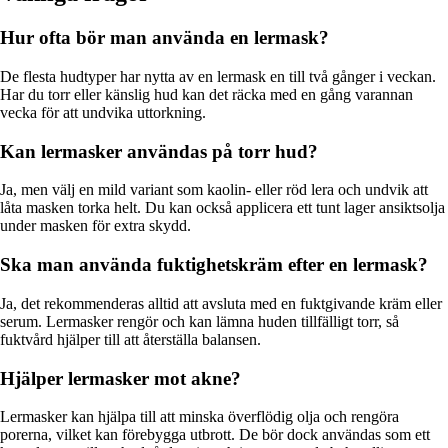
Hur ofta bör man använda en lermask?
De flesta hudtyper har nytta av en lermask en till två gånger i veckan.
Har du torr eller känslig hud kan det räcka med en gång varannan
vecka för att undvika uttorkning.
Kan lermasker användas på torr hud?
Ja, men välj en mild variant som kaolin- eller röd lera och undvik att
låta masken torka helt. Du kan också applicera ett tunt lager ansiktsolja
under masken för extra skydd.
Ska man använda fuktighetskräm efter en lermask?
Ja, det rekommenderas alltid att avsluta med en fuktgivande kräm eller
serum. Lermasker rengör och kan lämna huden tillfälligt torr, så
fuktvård hjälper till att återställa balansen.
Hjälper lermasker mot akne?
Lermasker kan hjälpa till att minska överflödig olja och rengöra
porerna, vilket kan förebygga utbrott. De bör dock användas som ett