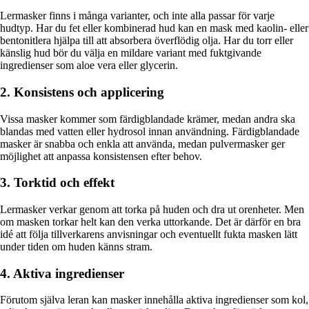
Lermasker finns i många varianter, och inte alla passar för varje
hudtyp. Har du fet eller kombinerad hud kan en mask med kaolin- eller
bentonitlera hjälpa till att absorbera överflödig olja. Har du torr eller
känslig hud bör du välja en mildare variant med fuktgivande
ingredienser som aloe vera eller glycerin.
2. Konsistens och applicering
Vissa masker kommer som färdigblandade krämer, medan andra ska
blandas med vatten eller hydrosol innan användning. Färdigblandade
masker är snabba och enkla att använda, medan pulvermasker ger
möjlighet att anpassa konsistensen efter behov.
3. Torktid och effekt
Lermasker verkar genom att torka på huden och dra ut orenheter. Men
om masken torkar helt kan den verka uttorkande. Det är därför en bra
idé att följa tillverkarens anvisningar och eventuellt fukta masken lätt
under tiden om huden känns stram.
4. Aktiva ingredienser
Förutom själva leran kan masker innehålla aktiva ingredienser som kol,