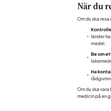
När du r
Om du ska resa u
Kontrolle
länder har
medel.
Be om et
läkemedel
Ha kontak
rådgivnin
Om du ska vara 
medicin på en gå