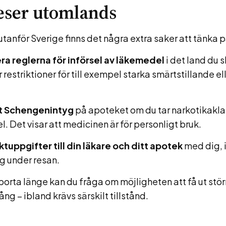
eser utomlands
tanför Sverige finns det några extra saker att tänka p
ra reglerna för införsel av läkemedel
i det land du sk
 restriktioner för till exempel starka smärtstillande e
t Schengenintyg
på apoteket om du tar narkotikakl
. Det visar att medicinen är för personligt bruk.
tuppgifter till din läkare och ditt apotek
med dig, i
g under resan.
borta länge kan du fråga om möjligheten att få ut st
ng – ibland krävs särskilt tillstånd.