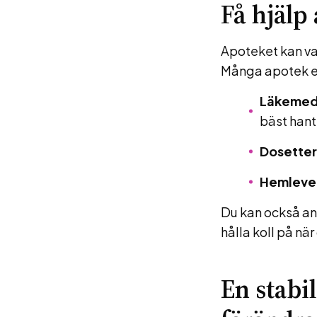
Få hjälp 
Apoteket kan var
Många apotek e
Läkemed
bäst hant
Dosetter
Hemlever
Du kan också a
hålla koll på nä
En stabi