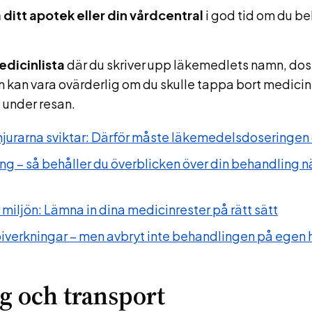
ditt apotek eller din vårdcentral
i god tid om du be
edicinlista
där du skriver upp läkemedlets namn, dos 
n kan vara ovärderlig om du skulle tappa bort medici
 under resan.
 njurarna sviktar: Därför måste läkemedelsdoseringen 
ng – så behåller du överblicken över din behandling 
r miljön: Lämna in dina medicinrester på rätt sätt
iverkningar – men avbryt inte behandlingen på egen
g och transport