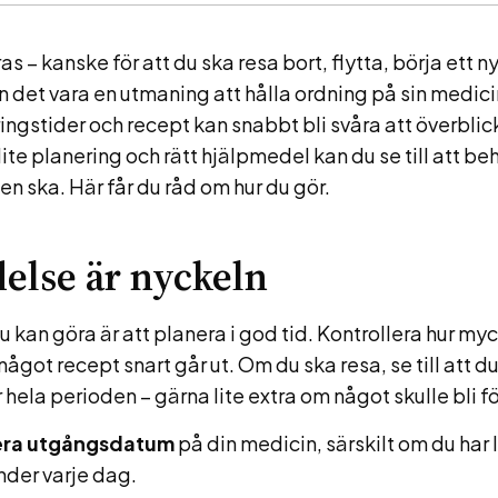
as – kanske för att du ska resa bort, flytta, börja ett ny
 det vara en utmaning att hålla ordning på sin medici
ingstider och recept kan snabbt bli svåra att överblic
ite planering och rätt hjälpmedel kan du se till att b
en ska. Här får du råd om hur du gör.
else är nyckeln
u kan göra är att planera i god tid. Kontrollera hur m
ågot recept snart går ut. Om du ska resa, se till att du 
hela perioden – gärna lite extra om något skulle bli f
era utgångsdatum
på din medicin, särskilt om du ha
nder varje dag.