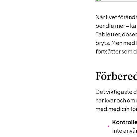
När livet förändr
pendla mer – kan
Tabletter, doser
bryts. Men med l
fortsätter som d
Förbered
Det viktigaste d
har kvar och om n
med medicin för 
Kontroll
inte anvä