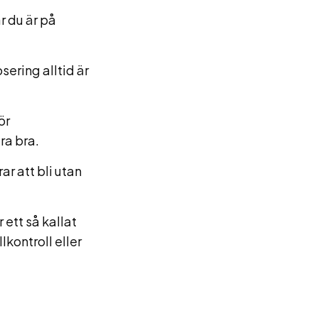
r du är på
sering alltid är
ör
ra bra.
ar att bli utan
 ett så kallat
kontroll eller