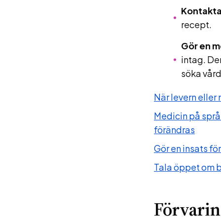
Kontakta 
recept.
Gör en m
intag. De
söka vård
När levern eller
Medicin på språ
förändras
Gör en insats fö
Tala öppet om b
Förvarin