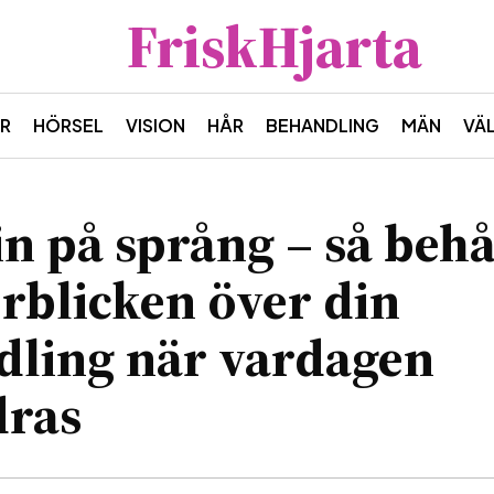
FriskHjarta
R
HÖRSEL
VISION
HÅR
BEHANDLING
MÄN
VÄ
n på språng – så behå
rblicken över din
dling när vardagen
dras