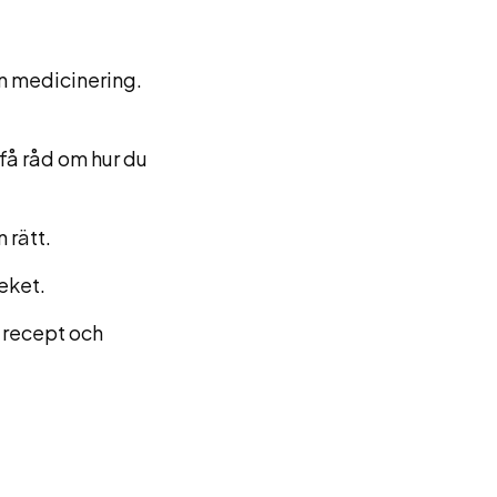
in medicinering.
få råd om hur du
 rätt.
teket.
a recept och