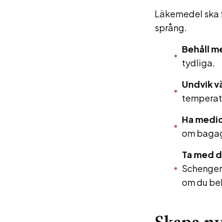
Läkemedel ska fö
språng.
Behåll m
tydliga.
Undvik v
temperatu
Ha medic
om bagage
Ta med 
Schengeni
om du beh