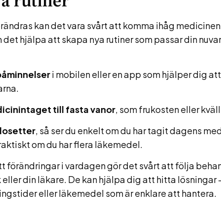
a rutiner
rändras kan det vara svårt att komma ihåg medicinen 
 det hjälpa att skapa nya rutiner som passar din nuv
påminnelser
i mobilen eller en app som hjälper dig a
arna.
cinintaget till fasta vanor
, som frukosten eller kväl
dosetter
, så ser du enkelt om du har tagit dagens med
praktiskt om du har flera läkemedel.
 förändringar i vardagen gör det svårt att följa beha
eller din läkare. De kan hjälpa dig att hitta lösningar 
ngstider eller läkemedel som är enklare att hantera.