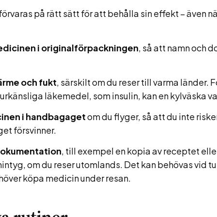
rvaras på rätt sätt för att behålla sin effekt – även nä
edicinen i originalförpackningen
, så att namn och do
ärme och fukt
, särskilt om du reser till varma länder. F
rkänsliga läkemedel, som insulin, kan en kylväska va
inen i handbagaget
om du flyger, så att du inte risker
t försvinner.
dokumentation
, till exempel en kopia av receptet eller
ntyg, om du reser utomlands. Det kan behövas vid tull
över köpa medicin under resan.