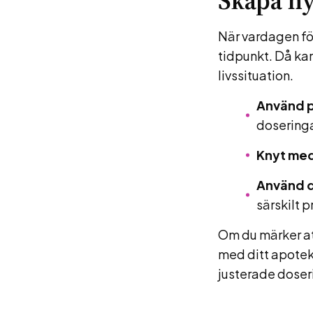
Skapa ny
När vardagen fö
tidpunkt. Då kan
livssituation.
Använd 
dosering
Knyt medi
Använd 
särskilt 
Om du märker att
med ditt apotek 
justerade doseri