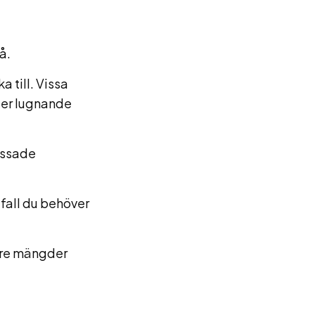
å.
a till. Vissa
ller lugnande
assade
fall du behöver
örre mängder