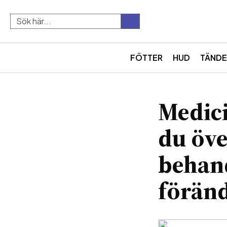
FÖTTER
HUD
TÄNDE
Medici
du öve
behan
förän