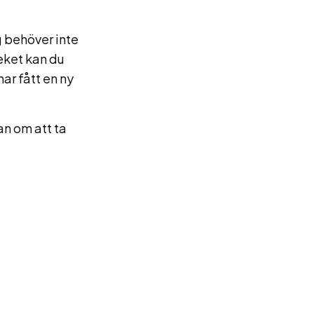
g behöver inte
eket kan du
ar fått en ny
tan om att ta