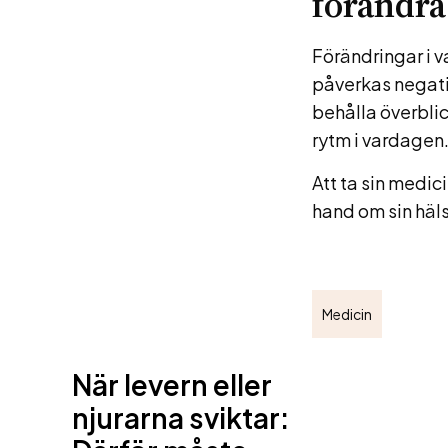
förändra
Förändringar i v
påverkas negati
behålla överblic
rytm i vardagen
Att ta sin medici
hand om sin hälsa
Medicin
När levern eller
njurarna sviktar: