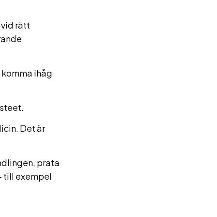
vid rätt
arande
tt komma ihåg
lsteet.
icin. Det är
ndlingen, prata
– till exempel