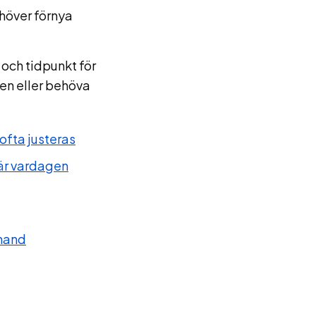
höver förnya
och tidpunkt för
nen eller behöva
ofta justeras
när vardagen
 hand