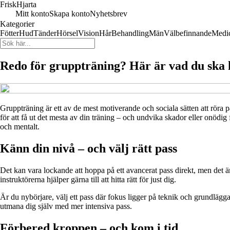
FriskHjarta
Mitt konto
Skapa konto
Nyhetsbrev
Kategorier
Fötter
Hud
Tänder
Hörsel
Vision
Hår
Behandling
Män
Välbefinnande
Medi
Redo för gruppträning? Här är vad du ska
Gruppträning är ett av de mest motiverande och sociala sätten att röra p
för att få ut det mesta av din träning – och undvika skador eller onödig f
och mentalt.
Känn din nivå – och välj rätt pass
Det kan vara lockande att hoppa på ett avancerat pass direkt, men det är
instruktörerna hjälper gärna till att hitta rätt för just dig.
Är du nybörjare, välj ett pass där fokus ligger på teknik och grundlägg
utmana dig själv med mer intensiva pass.
Förbered kroppen – och kom i tid