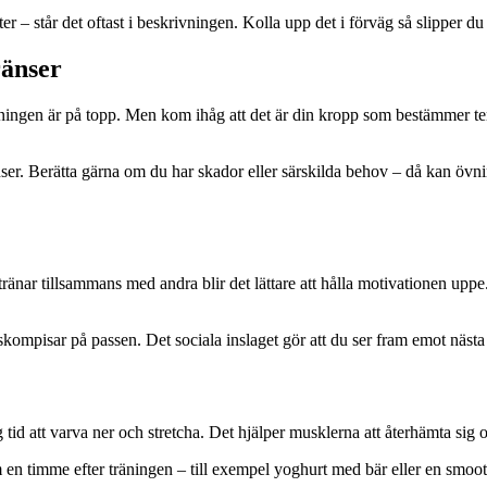
 – står det oftast i beskrivningen. Kolla upp det i förväg så slipper du
ränser
ingen är på topp. Men kom ihåg att det är din kropp som bestämmer tempo
ränser. Berätta gärna om du har skador eller särskilda behov – då kan övn
nar tillsammans med andra blir det lättare att hålla motivationen uppe.
ompisar på passen. Det sociala inslaget gör att du ser fram emot nästa g
g tid att varva ner och stretcha. Det hjälper musklerna att återhämta sig
 en timme efter träningen – till exempel yoghurt med bär eller en smooth