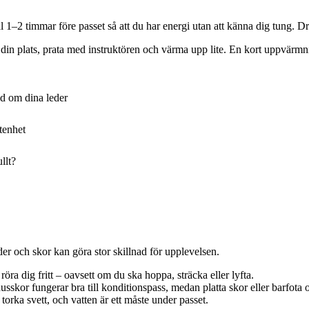
 1–2 timmar före passet så att du har energi utan att känna dig tung. Dr
in plats, prata med instruktören och värma upp lite. En kort uppvärmning
d om dina leder
tenhet
llt?
der och skor kan göra stor skillnad för upplevelsen.
ra dig fritt – oavsett om du ska hoppa, sträcka eller lyfta.
or fungerar bra till konditionspass, medan platta skor eller barfota oft
torka svett, och vatten är ett måste under passet.