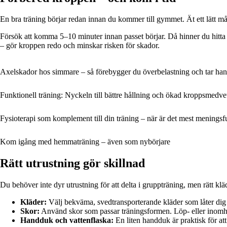
En bra träning börjar redan innan du kommer till gymmet. Ät ett lätt mål
Försök att komma 5–10 minuter innan passet börjar. Då hinner du hitta d
– gör kroppen redo och minskar risken för skador.
Axelskador hos simmare – så förebygger du överbelastning och tar han
Funktionell träning: Nyckeln till bättre hållning och ökad kroppsmedve
Fysioterapi som komplement till din träning – när är det mest meningsfu
Kom igång med hemmaträning – även som nybörjare
Rätt utrustning gör skillnad
Du behöver inte dyr utrustning för att delta i gruppträning, men rätt klä
Kläder:
Välj bekväma, svedtransporterande kläder som låter dig rö
Skor:
Använd skor som passar träningsformen. Löp- eller inomhussk
Handduk och vattenflaska:
En liten handduk är praktisk för att 