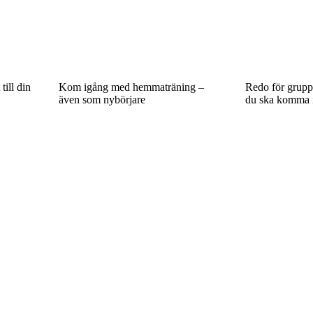
ill din
Kom igång med hemmaträning –
Redo för grupp
även som nybörjare
du ska komma 