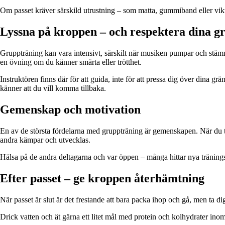
Om passet kräver särskild utrustning – som matta, gummiband eller vikter
Lyssna på kroppen – och respektera dina g
Gruppträning kan vara intensivt, särskilt när musiken pumpar och stämn
en övning om du känner smärta eller trötthet.
Instruktören finns där för att guida, inte för att pressa dig över dina g
känner att du vill komma tillbaka.
Gemenskap och motivation
En av de största fördelarna med gruppträning är gemenskapen. När du trä
andra kämpar och utvecklas.
Hälsa på de andra deltagarna och var öppen – många hittar nya träningsk
Efter passet – ge kroppen återhämtning
När passet är slut är det frestande att bara packa ihop och gå, men ta di
Drick vatten och ät gärna ett litet mål med protein och kolhydrater inom