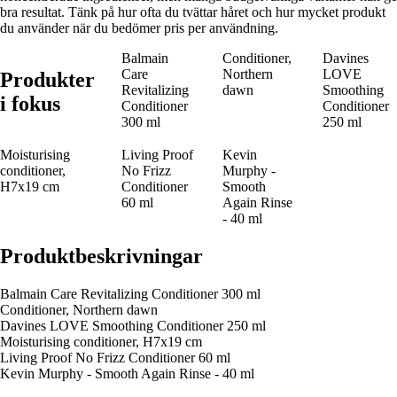
bra resultat. Tänk på hur ofta du tvättar håret och hur mycket produkt
du använder när du bedömer pris per användning.
Balmain
Conditioner,
Davines
Care
Northern
LOVE
Produkter
Revitalizing
dawn
Smoothing
i fokus
Conditioner
Conditioner
300 ml
250 ml
Moisturising
Living Proof
Kevin
conditioner,
No Frizz
Murphy -
H7x19 cm
Conditioner
Smooth
60 ml
Again Rinse
- 40 ml
Produktbeskrivningar
Balmain Care Revitalizing Conditioner 300 ml
Conditioner, Northern dawn
Davines LOVE Smoothing Conditioner 250 ml
Moisturising conditioner, H7x19 cm
Living Proof No Frizz Conditioner 60 ml
Kevin Murphy - Smooth Again Rinse - 40 ml