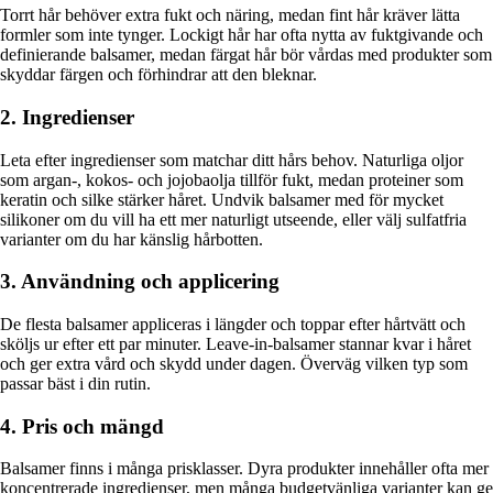
Torrt hår behöver extra fukt och näring, medan fint hår kräver lätta
formler som inte tynger. Lockigt hår har ofta nytta av fuktgivande och
definierande balsamer, medan färgat hår bör vårdas med produkter som
skyddar färgen och förhindrar att den bleknar.
2. Ingredienser
Leta efter ingredienser som matchar ditt hårs behov. Naturliga oljor
som argan-, kokos- och jojobaolja tillför fukt, medan proteiner som
keratin och silke stärker håret. Undvik balsamer med för mycket
silikoner om du vill ha ett mer naturligt utseende, eller välj sulfatfria
varianter om du har känslig hårbotten.
3. Användning och applicering
De flesta balsamer appliceras i längder och toppar efter hårtvätt och
sköljs ur efter ett par minuter. Leave-in-balsamer stannar kvar i håret
och ger extra vård och skydd under dagen. Överväg vilken typ som
passar bäst i din rutin.
4. Pris och mängd
Balsamer finns i många prisklasser. Dyra produkter innehåller ofta mer
koncentrerade ingredienser, men många budgetvänliga varianter kan ge