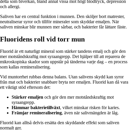
detta som biverkan, bland annat vissa mot högt blodtryck, depression
och allergi.
Saliven har en central funktion i munnen. Den sköljer bort matrester,
neutraliserar syror och tillför mineraler som skyddar emaljen. När
saliven minskar blir munnen mer sårbar, och bakterier får lättare fäste.
Fluoridens roll vid torr mun
Fluorid är ett naturligt mineral som stärker tandens emalj och gör den
mer motståndskraftig mot syraangrepp. Det hjälper till att reparera de
mikroskopiska skador som uppstår på tänderna varje dag – en process
som kallas remineralisering.
Vid muntorrhet rubbas denna balans. Utan salivens skydd kan syror
från mat och bakterier snabbare bryta ner emaljen. Fluorid kan då vara
ett viktigt stöd eftersom det:
Stärker emaljen
och gör den mer motståndskraftig mot
syraangrepp.
Hämmar bakterietillväxt
, vilket minskar risken för karies.
Främjar remineralisering
, även när salivmängden är låg.
Fluorid kan alltså delvis ersätta den skyddande effekt som saliven
normalt ger.