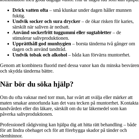
Drick vatten ofta
– små klunkar under dagen håller munnen
fuktig.
Undvik socker och sura drycker
– de ökar risken för karies,
särskilt när saliven är nedsatt.
Använd sockerfritt tuggummi eller sugtabletter
– de
stimulerar salivproduktionen.
Upprätthåll god munhygien
– borsta tänderna två gånger om
dagen och använd tandtråd.
Undvik tobak och alkohol
– båda kan förvärra muntorrhet.
Genom att kombinera fluorid med dessa vanor kan du minska besvären
och skydda tänderna bättre.
När bör du söka hjälp?
Om du ofta vaknar med torr mun, har svårt att svälja eller märker att
maten smakar annorlunda kan det vara tecken på muntorrhet. Kontakta
tandvården eller din läkare, särskilt om du tar läkemedel som kan
påverka salivproduktionen.
Professionell rådgivning kan hjälpa dig att hitta rätt behandling – både
för att lindra obehaget och för att förebygga skador på tänder och
slemhinnor.