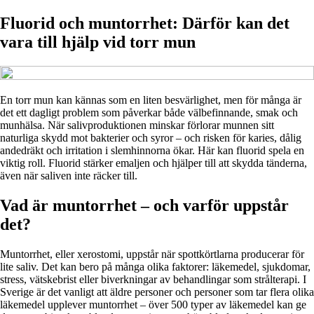
Fluorid och muntorrhet: Därför kan det
vara till hjälp vid torr mun
En torr mun kan kännas som en liten besvärlighet, men för många är
det ett dagligt problem som påverkar både välbefinnande, smak och
munhälsa. När salivproduktionen minskar förlorar munnen sitt
naturliga skydd mot bakterier och syror – och risken för karies, dålig
andedräkt och irritation i slemhinnorna ökar. Här kan fluorid spela en
viktig roll. Fluorid stärker emaljen och hjälper till att skydda tänderna,
även när saliven inte räcker till.
Vad är muntorrhet – och varför uppstår
det?
Muntorrhet, eller xerostomi, uppstår när spottkörtlarna producerar för
lite saliv. Det kan bero på många olika faktorer: läkemedel, sjukdomar,
stress, vätskebrist eller biverkningar av behandlingar som strålterapi. I
Sverige är det vanligt att äldre personer och personer som tar flera olika
läkemedel upplever muntorrhet – över 500 typer av läkemedel kan ge