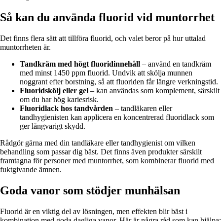
Så kan du använda fluorid vid muntorrhet
Det finns flera sätt att tillföra fluorid, och valet beror på hur uttalad
muntorrheten är.
Tandkräm med högt fluoridinnehåll
– använd en tandkräm
med minst 1450 ppm fluorid. Undvik att skölja munnen
noggrant efter borstning, så att fluoriden får längre verkningstid.
Fluoridskölj eller gel
– kan användas som komplement, särskilt
om du har hög kariesrisk.
Fluoridlack hos tandvården
– tandläkaren eller
tandhygienisten kan applicera en koncentrerad fluoridlack som
ger långvarigt skydd.
Rådgör gärna med din tandläkare eller tandhygienist om vilken
behandling som passar dig bäst. Det finns även produkter särskilt
framtagna för personer med muntorrhet, som kombinerar fluorid med
fuktgivande ämnen.
Goda vanor som stödjer munhälsan
Fluorid är en viktig del av lösningen, men effekten blir bäst i
kombination med goda dagliga vanor. Här är några råd som kan hjälpa: