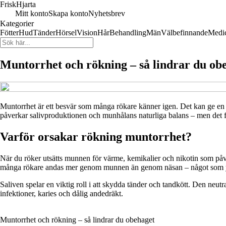
FriskHjarta
Mitt konto
Skapa konto
Nyhetsbrev
Kategorier
Fötter
Hud
Tänder
Hörsel
Vision
Hår
Behandling
Män
Välbefinnande
Medi
Muntorrhet och rökning – så lindrar du ob
Muntorrhet är ett besvär som många rökare känner igen. Det kan ge en 
påverkar salivproduktionen och munhålans naturliga balans – men det fin
Varför orsakar rökning muntorrhet?
När du röker utsätts munnen för värme, kemikalier och nikotin som påver
många rökare andas mer genom munnen än genom näsan – något som ytte
Saliven spelar en viktig roll i att skydda tänder och tandkött. Den neutr
infektioner, karies och dålig andedräkt.
Muntorrhet och rökning – så lindrar du obehaget