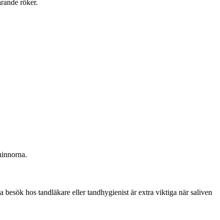
arande röker.
hinnorna.
sök hos tandläkare eller tandhygienist är extra viktiga när saliven