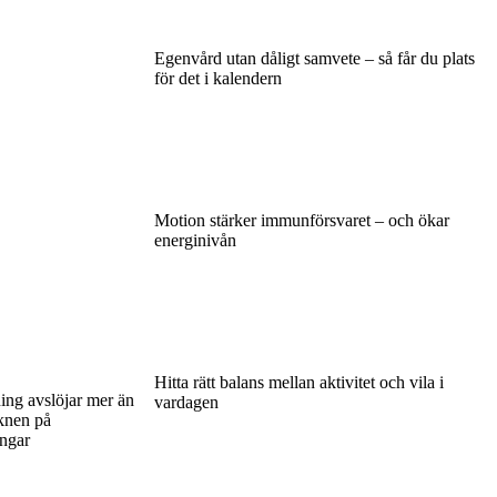
Egenvård utan dåligt samvete – så får du plats
för det i kalendern
Motion stärker immunförsvaret – och ökar
energinivån
Hitta rätt balans mellan aktivitet och vila i
ng avslöjar mer än
vardagen
cknen på
ingar