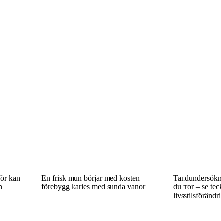
för kan
En frisk mun börjar med kosten –
Tandundersökni
n
förebygg karies med sunda vanor
du tror – se te
livsstilsförändr