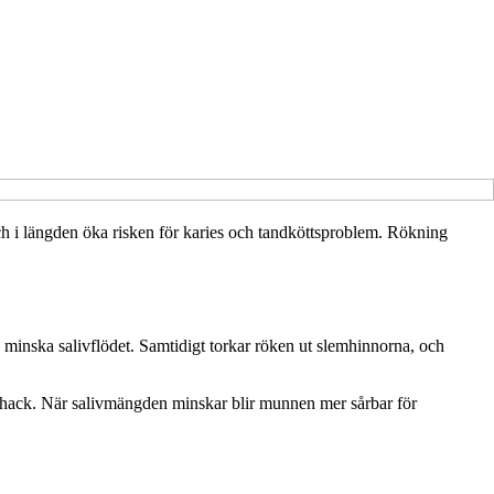
h i längden öka risken för karies och tandköttsproblem. Rökning
n minska salivflödet. Samtidigt torkar röken ut slemhinnorna, och
r i schack. När salivmängden minskar blir munnen mer sårbar för