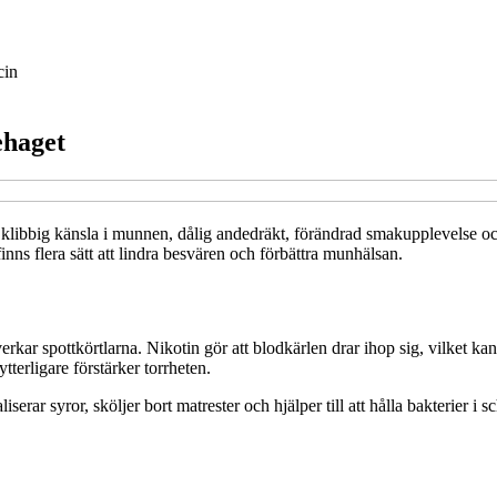
cin
ehaget
klibbig känsla i munnen, dålig andedräkt, förändrad smakupplevelse oc
ns flera sätt att lindra besvären och förbättra munhälsan.
kar spottkörtlarna. Nikotin gör att blodkärlen drar ihop sig, vilket ka
rligare förstärker torrheten.
aliserar syror, sköljer bort matrester och hjälper till att hålla bakterie