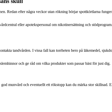
ans skull
unnen. Redan efter några veckor utan rökning börjar spottkörtlarna funge
 vårdcentral eller apotekspersonal om nikotinersättning och stödprogram. 
 kontakta tandvården. I vissa fall kan torrheten bero på läkemedel, sju
slemhinnor och ge råd om vilka produkter som passar bäst för just dig.
god munvård och eventuellt ett rökstopp kan du märka stor skillnad. En