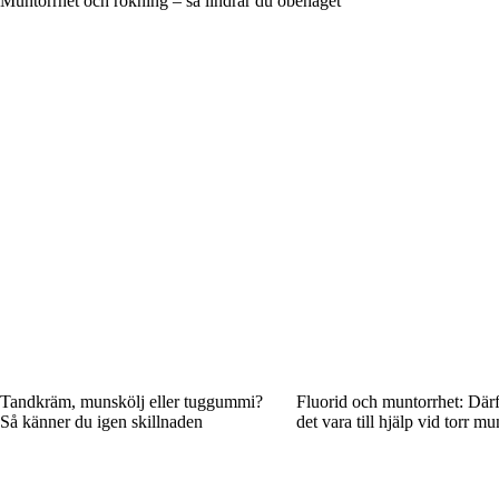
Muntorrhet och rökning – så lindrar du obehaget
Tandkräm, munskölj eller tuggummi?
Fluorid och muntorrhet: Där
Så känner du igen skillnaden
det vara till hjälp vid torr mu