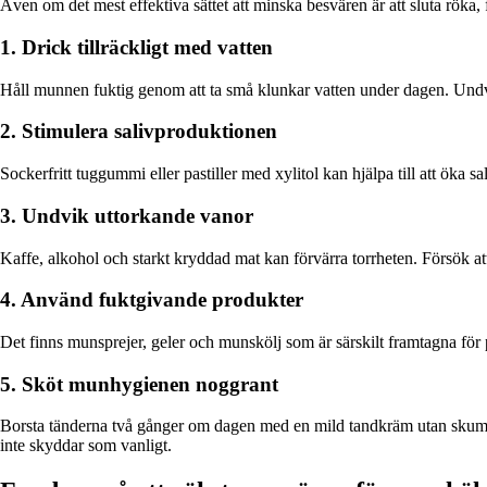
Även om det mest effektiva sättet att minska besvären är att sluta röka,
1. Drick tillräckligt med vatten
Håll munnen fuktig genom att ta små klunkar vatten under dagen. Undvi
2. Stimulera salivproduktionen
Sockerfritt tuggummi eller pastiller med xylitol kan hjälpa till att öka 
3. Undvik uttorkande vanor
Kaffe, alkohol och starkt kryddad mat kan förvärra torrheten. Försök at
4. Använd fuktgivande produkter
Det finns munsprejer, geler och munskölj som är särskilt framtagna för
5. Sköt munhygienen noggrant
Borsta tänderna två gånger om dagen med en mild tandkräm utan skumme
inte skyddar som vanligt.