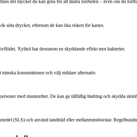
 finns det mycket du kan göra för att lindra torrheten – även om du fortf
k söta drycker, eftersom de kan öka risken för karies.
salivflödet. Xylitol har dessutom en skyddande effekt mot bakterier.
t minska konsumtionen och välj mildare alternativ.
 personer med muntorrhet. De kan ge tillfällig lindring och skydda slem
del (SLS) och använd tandtråd eller mellanrumsborstar. Regelbundna be