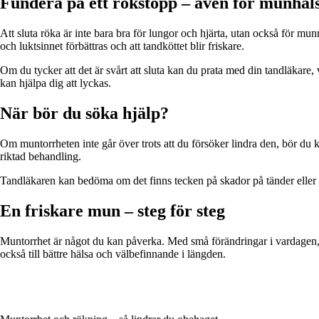
Fundera på ett rökstopp – även för munhäls
Att sluta röka är inte bara bra för lungor och hjärta, utan också för m
och luktsinnet förbättras och att tandköttet blir friskare.
Om du tycker att det är svårt att sluta kan du prata med din tandläkare,
kan hjälpa dig att lyckas.
När bör du söka hjälp?
Om muntorrheten inte går över trots att du försöker lindra den, bör du
riktad behandling.
Tandläkaren kan bedöma om det finns tecken på skador på tänder eller 
En friskare mun – steg för steg
Muntorrhet är något du kan påverka. Med små förändringar i vardagen, 
också till bättre hälsa och välbefinnande i längden.